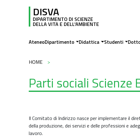
Salta al contenuto principale
DISVA
DIPARTIMENTO DI SCIENZE
DELLA VITA E DELL'AMBIENTE
Main navigation
Ateneo
Dipartimento
Didattica
Studenti
Dott
Briciole di pane
HOME
Parti sociali Scienze 
Il Comitato di Indirizzo nasce per implementare il di
della produzione, dei servizi e delle professioni e ade
lavoro.