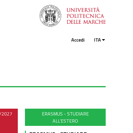
Accedi
ITA
6/2027
ERASMUS - STUDIARE
N
ALL’ESTERO