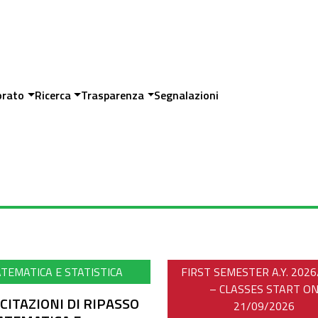
orato
Ricerca
Trasparenza
Segnalazioni
TEMATICA E STATISTICA
FIRST SEMESTER A.Y. 202
– CLASSES START O
CITAZIONI DI RIPASSO
21/09/2026