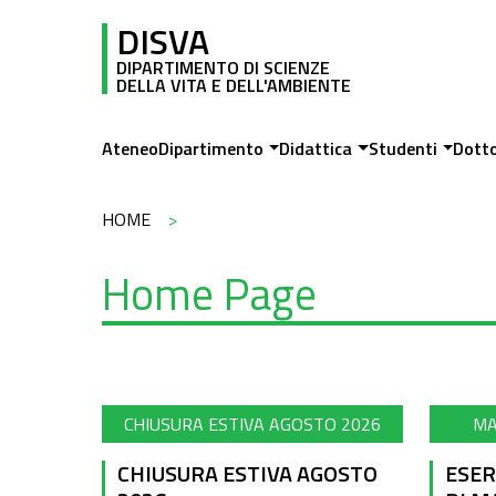
Salta al contenuto principale
DISVA
DIPARTIMENTO DI SCIENZE
DELLA VITA E DELL'AMBIENTE
Main navigation
Ateneo
Dipartimento
Didattica
Studenti
Dott
Briciole di pane
HOME
Home Page
CHIUSURA ESTIVA AGOSTO 2026
MA
CHIUSURA ESTIVA AGOSTO
ESER