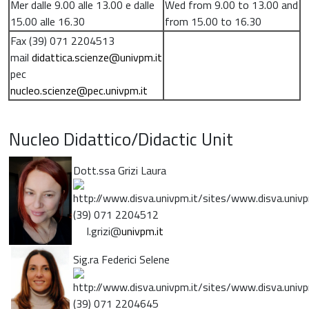
Mer dalle 9.00 alle 13.00 e dalle
Wed from 9.00 to 13.00 and
15.00 alle 16.30
from 15.00 to 16.30
Fax (39) 071 2204513
mail
didattica.scienze@univpm.it
pec
nucleo.scienze@pec.univpm.it
Nucleo Didattico/Didactic Unit
Dott.ssa Grizi Laura
(39) 071 2204512
l.grizi@
univpm.it
Sig.ra Federici Selene
(39) 071 2204645