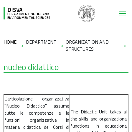
Skip to main content
DISVA
DEPARTMENT OF LIFE AND
ENVIRONMENTAL SCIENCES
Breadcrumb
HOME
DEPARTMENT
ORGANIZATION AND
STRUCTURES
nucleo didattico
L'articolazione organizzativa
"Nucleo Didattico" assume
The Didactic Unit takes all
tutte le competenze e le
the skills and organizational
funzioni organizzative in
functions in educational
materia didattica dei Corsi di