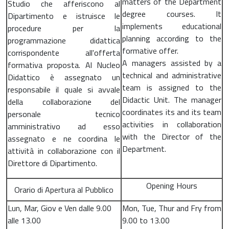
matters of the Department
Studio che afferiscono al
degree courses. It
Dipartimento e istruisce le
implements educational
procedure per la
planning according to the
programmazione didattica
formative offer.
corrispondente all'offerta
A managers assisted by a
formativa proposta. Al Nucleo
technical and administrative
Didattico è assegnato un
team is assigned to the
responsabile il quale si avvale
Didactic Unit. The manager
della collaborazione del
coordinates its and its team
personale tecnico
activities in collaboration
amministrativo ad esso
with the Director of the
assegnato e ne coordina le
Department.
attività in collaborazione con il
Direttore di Dipartimento.
Opening Hours
Orario di Apertura al Pubblico
Lun, Mar, Giov e Ven dalle 9.00
Mon, Tue, Thur and Fry from
alle 13.00
9.00 to 13.00